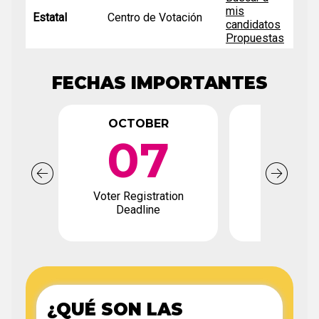
mis
Estatal
Centro de Votación
candidatos
Propuestas
FECHAS IMPORTANTES
OCTOBER
OCTO
07
0
Voter Registration
Early Votin
Deadline
¿QUÉ SON LAS