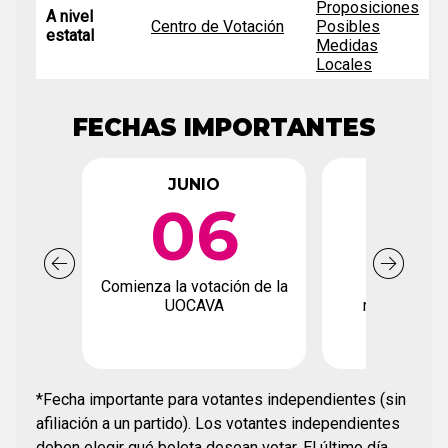
Proposiciones
A nivel
Centro de Votación
Posibles
estatal
Medidas
Locales
FECHAS IMPORTANTES
JUNIO
JUN
06
2
Comienza la votación de la
Fecha límite
UOCAVA
registro de
*Fecha importante para votantes independientes (sin
afiliación a un partido). Los votantes independientes
deben elegir qué boleta desean votar. El último día