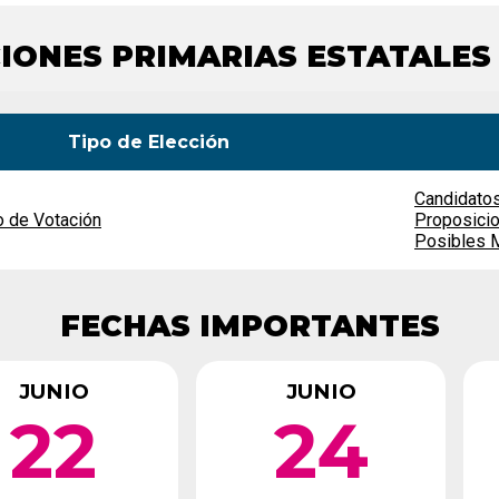
únicamente
candidatos
públicos
independiente
Brújula candidata
Registro de fiesta
Kits de herramientas
CCIONES PRIMARIAS ESTATALES
electorales
Tipo de Elección
Candidato
o de Votación
Proposici
Posibles 
FECHAS IMPORTANTES
JUNIO
JUNIO
22
24