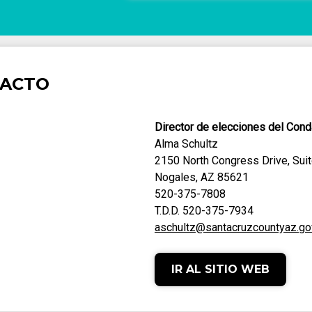
TACTO
Director de elecciones del Con
Alma Schultz
2150 North Congress Drive, Sui
Nogales, AZ 85621
520-375-7808
T.D.D. 520-375-7934
aschultz@santacruzcountyaz.go
IR AL SITIO WEB