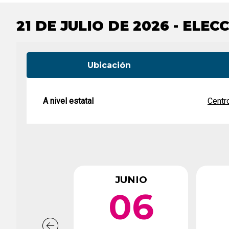
Contacto del Condado
boletas
Legislación vigente
Cronograma de tabulación
21 DE JULIO DE 2026 - ELE
Ubicación
A nivel estatal
Centr
JUNIO
06