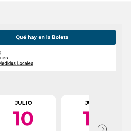
Elevar a mismo nivel
Currículo de Educación
Cívica
Qué hay en la Boleta
s
ones
Medidas Locales
JULIO
JULIO
10
14