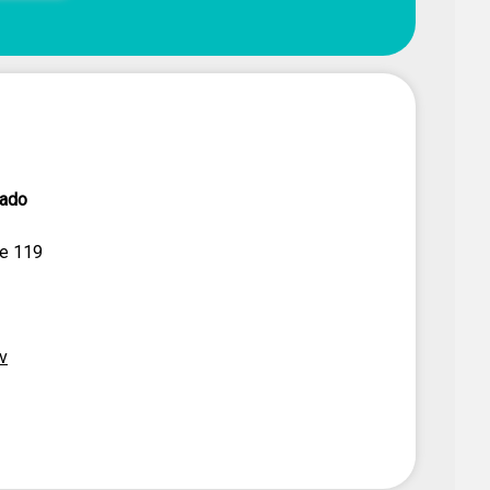
dado
te 119
v