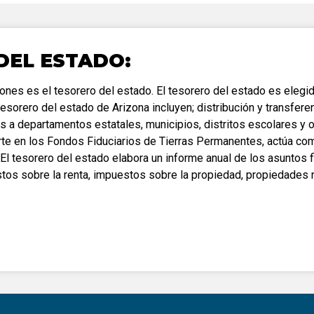
únicamente
candidatos
públicos
independiente
Brújula candidata
Registro de fiesta
Kits de herramientas
electorales
DEL ESTADO:
siones es el tesorero del estado. El tesorero del estado es eleg
sorero del estado de Arizona incluyen; distribución y transfere
s a departamentos estatales, municipios, distritos escolares y 
erte en los Fondos Fiduciarios de Tierras Permanentes, actúa co
l tesorero del estado elabora un informe anual de los asuntos f
tos sobre la renta, impuestos sobre la propiedad, propiedades 