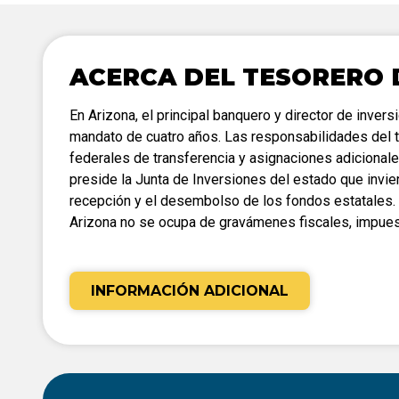
Contacto del Condado
boletas
Legislación vigente
Cronograma de tabulación
ACERCA DEL TESORERO 
En Arizona, el principal banquero y director de inver
mandato de cuatro años. Las responsabilidades del te
federales de transferencia y asignaciones adicionale
preside la Junta de Inversiones del estado que invi
recepción y el desembolso de los fondos estatales. E
Arizona no se ocupa de gravámenes fiscales, impues
INFORMACIÓN ADICIONAL