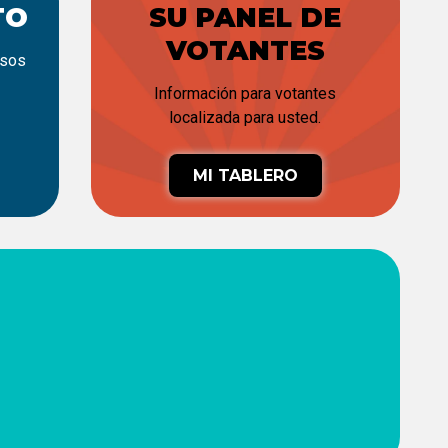
TO
SU PANEL DE
VOTANTES
rsos
Información para votantes
localizada para usted.
MI TABLERO