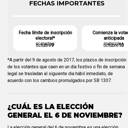
FECHAS IMPORTANTES
Fecha límite de inscripción
Comienza la vota
electoral*
anticipada
el martes
miércoles
octubre
9
octubre
10
*A partir del 9 de agosto de 2017, los plazos de inscripción
de los votantes que caen en un día festivo o fin de semana
legal se trasladan al siguiente dia hábil inmediato, de
acuerdo con los cambios promulgados por SB 1307.
¿CUÁL ES LA ELECCIÓN
GENERAL EL 6 DE NOVIEMBRE?
La elección general del 6 de noviembre es una elección