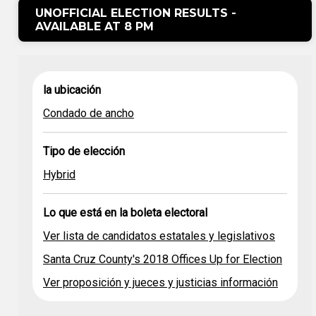
UNOFFICIAL ELECTION RESULTS -
AVAILABLE AT 8 PM
Lo que
Ver lista de
la ubicación
la
está en la
candidatos
Tipo de elección
ubicación
boleta
estatales y
Condado de ancho
electoral
legislativos
Santa Cruz
County's
Tipo de elección
Condado de
2018
el híbrido
ancho
offices Up
Hybrid
for Election
Ver
Lo que está en la boleta electoral
proposición
y jueces y
Ver lista de candidatos estatales y legislativos
justicias
información
Santa Cruz County's 2018 Offices Up for Election
Ver proposición y jueces y justicias información