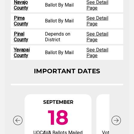
Navajo
See Detail
Ballot By Mail
County
Page
Pima
See Detail
Ballot By Mail
County
Page
Pinal
Depends on
See Detail
County
District
Page
Yavapai
See Detail
Ballot By Mail
County
Page
IMPORTANT DATES
SEPTEMBER
OCTO
18
UOCAVA Ballots Mailed
Voter registrat