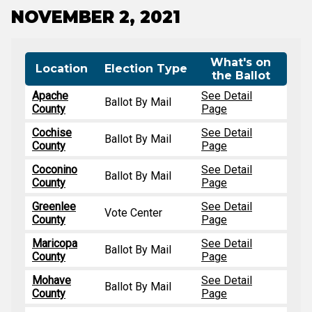
NOVEMBER 2, 2021
What's on
Location
Election Type
the Ballot
Apache
See Detail
Ballot By Mail
County
Page
Cochise
See Detail
Ballot By Mail
County
Page
Coconino
See Detail
Ballot By Mail
County
Page
Greenlee
See Detail
Vote Center
County
Page
Maricopa
See Detail
Ballot By Mail
County
Page
Mohave
See Detail
Ballot By Mail
County
Page