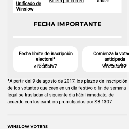
Boleta por correo
Anular
Unificado de
Winslow
FECHA IMPORTANTE
Fecha límite de inscripción
Comienza la vota
electoral*
anticipada
el lunes
el miércoles
el octubre
7
el octubre
9
*A partir del 9 de agosto de 2017, los plazos de inscripción
de los votantes que caen en un día festivo o fin de semana
legal se trasladan al siguiente dia hábil inmediato, de
acuerdo con los cambios promulgados por SB 1307.
WINSLOW VOTERS