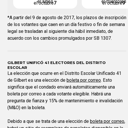
el lunes
el miércoles
el octubre
7
el octubre
9
*A partir del 9 de agosto de 2017, los plazos de inscripción
de los votantes que caen en un día festivo o fin de semana
legal se trasladan al siguiente dia hábil inmediato, de
acuerdo con los cambios promulgados por SB 1307.
GILBERT UNIFICÓ 41 ELECTORES DEL DISTRITO
ESCOLAR
La elección que ocurre en el Distrito Escolar Unificado 41
de Gilbert es una elección de
boleta por correo
. Esto
significa que el condado enviará automáticamente una
boleta por correo a cada votante elegible. Habrá una
pregunta de fianza y 15% de mantenimiento e invalidación
(M&O) en la boleta.
Debido a que se trata de una elección de
boleta por correo
,