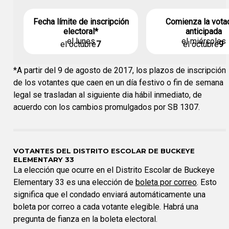
Fecha límite de inscripción
Comienza la vota
electoral*
anticipada
el lunes
el miércoles
el octubre
7
el octubre
9
*A partir del 9 de agosto de 2017, los plazos de inscripción
de los votantes que caen en un día festivo o fin de semana
legal se trasladan al siguiente dia hábil inmediato, de
acuerdo con los cambios promulgados por SB 1307.
VOTANTES DEL DISTRITO ESCOLAR DE BUCKEYE
ELEMENTARY 33
La elección que ocurre en el Distrito Escolar de Buckeye
Elementary 33 es una elección de
boleta por correo
. Esto
significa que el condado enviará automáticamente una
boleta por correo a cada votante elegible. Habrá una
pregunta de fianza en la boleta electoral.