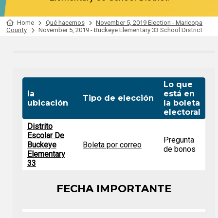
Home
Qué hacemos
November 5, 2019 Election - Maricopa
County
November 5, 2019 - Buckeye Elementary 33 School District
Lo que
la
está en
Tipo de elección
ubicación
la boleta
electoral
Distrito
Escolar De
Pregunta
Buckeye
Boleta por correo
de bonos
Elementary
33
FECHA IMPORTANTE