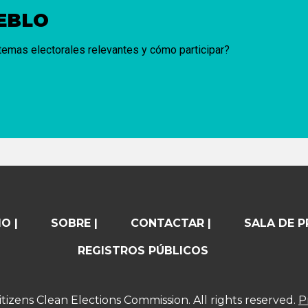
UEBLO
 temas electorales relevantes y cómo participar?
O |
SOBRE |
CONTACTAR |
SALA DE P
REGISTROS PÚBLICOS
tizens Clean Elections Commission. All rights reserved.
P