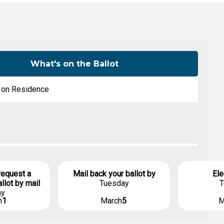
Elevar a mismo nivel
Currículo de Educación
Cívica
What's on the Ballot
on Residence
request a
Mail back your ballot by
Ele
llot by mail
Tuesday
T
ay
h
1
March
5
M