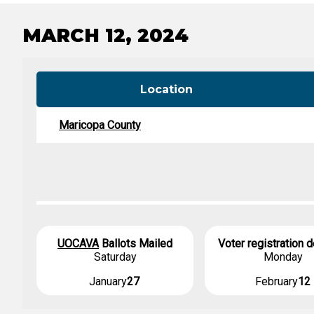
Contacto del Condado
boletas
Legislación vigente
Cronograma de tabulación
MARCH 12, 2024
Location
Maricopa County
UOCAVA
Ballots Mailed
Voter registration 
Saturday
Monday
January
27
February
12