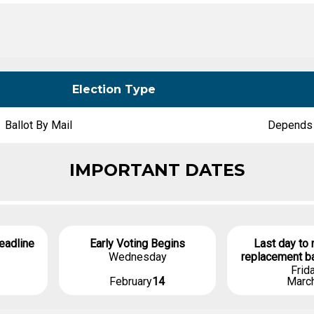
únicamente
candidatos
públicos
independiente
Brújula candidata
Registro de fiesta
Kits de herramientas
electorales
Election Type
Ballot By Mail
Depends 
IMPORTANT DATES
deadline
Early Voting Begins
Last day to 
Wednesday
replacement ba
Frid
February
14
Marc